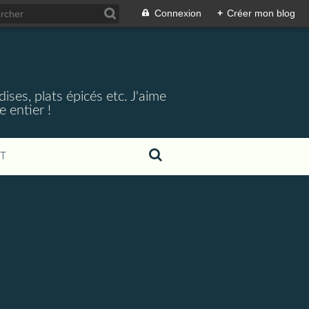
Connexion
+
Créer mon blog
ses, plats épicés etc. J'aime
 entier !
T