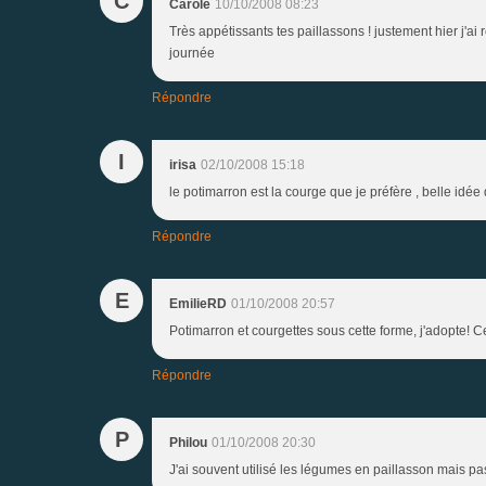
C
Carole
10/10/2008 08:23
Très appétissants tes paillassons ! justement hier j'ai r
journée
Répondre
I
irisa
02/10/2008 15:18
le potimarron est la courge que je préfère , belle idée
Répondre
E
EmilieRD
01/10/2008 20:57
Potimarron et courgettes sous cette forme, j'adopte! Ce
Répondre
P
Philou
01/10/2008 20:30
J'ai souvent utilisé les légumes en paillasson mais p