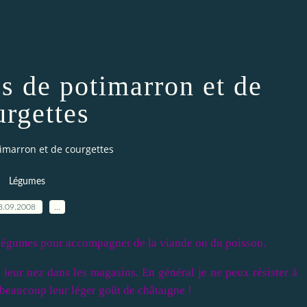
és de potimarron et de
urgettes
timarron et de courgettes
Légumes
8.09.2008
…
e légumes pour accompagner de la viande ou du poisson.
leur nez dans les magasins. En général je ne peux résister à
e beaucoup leur léger goût de châtaigne !