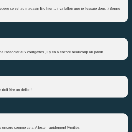
epéré ce sel au magasin Bio hier ... il va falloir que je l'essaie donc ;) Bonne
 de l'associer aux courgettes , il y en a encore beaucoup au jardin
 doit être un délice!
as encore comme cela. A tester rapidement !Amitiés